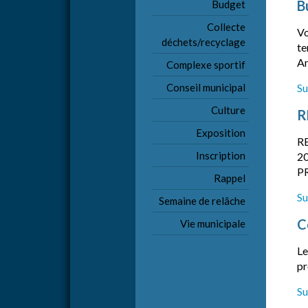
B
Budget
Collecte
Vo
déchets/recyclage
te
Am
Complexe sportif
Conseil municipal
Su
Culture
R
Exposition
R
Inscription
20
PR
Rappel
Su
Semaine de relâche
C
Vie municipale
Le
pr
Su