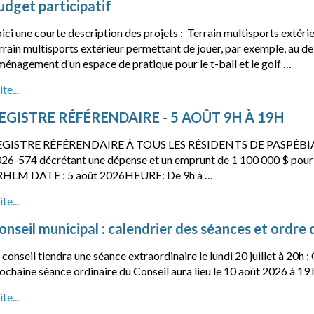
udget participatif
ici une courte description des projets : Terrain multisports extér
rrain multisports extérieur permettant de jouer, par exemple, au d
énagement d’un espace de pratique pour le t-ball et le golf …
ite...
EGISTRE RÉFÉRENDAIRE - 5 AOÛT 9H À 19H
EGISTRE RÉFÉRENDAIRE À TOUS LES RÉSIDENTS DE PASPÉBIAC
26-574 décrétant une dépense et un emprunt de 1 100 000 $ pour la
HLM DATE : 5 août 2026HEURE: De 9h à …
ite...
onseil municipal : calendrier des séances et ordre 
 conseil tiendra une séance extraordinaire le lundi 20 juillet à 20h : 
ochaine séance ordinaire du Conseil aura lieu le 10 août 2026 à 19 
ite...