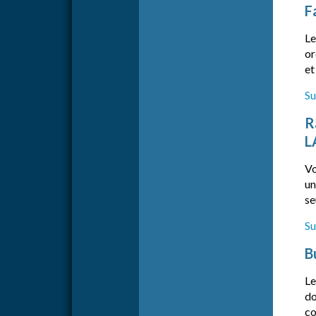
F
Le
or
et
Su
R
L
Vo
un
se
Su
B
Le
do
co