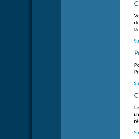
C
Vo
de
la
Su
P
Po
Pr
Su
C
Le
un
ré
Su