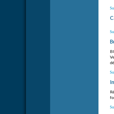
Su
C
Su
B
B
Ve
dé
Su
I
Rè
fo
Su