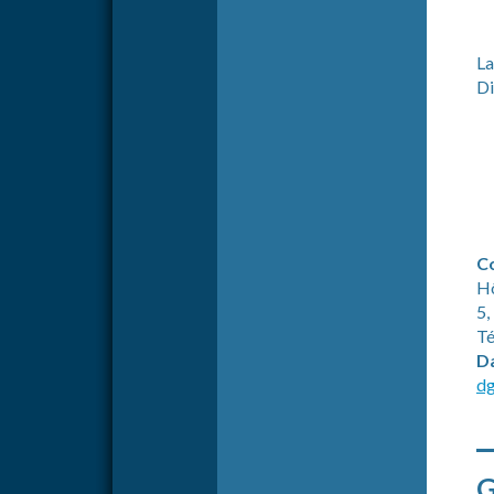
La
Di
C
Hô
5,
Té
Da
dg
_
G