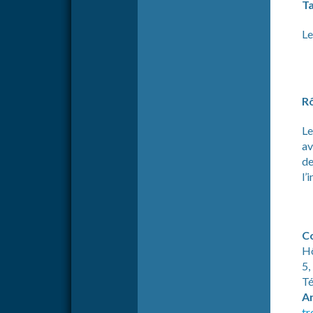
T
Le
Rô
Le
av
de
l’
C
Hô
5,
Té
An
tr