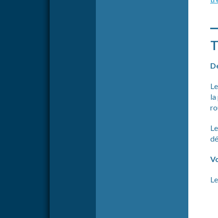
_
T
De
Le
la
ro
Le
dé
Vo
Le