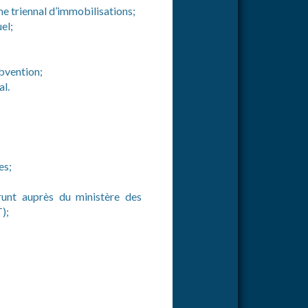
 triennal d’immobilisations;
el;
bvention;
al.
es;
runt auprès du ministère des
);