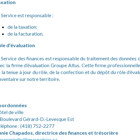
axation
 Service est responsable :
de la taxation;
de la facturation.
le d’évaluation
 Service des finances est responsable du traitement des données d
ec la firme d’évaluation Groupe Altus. Cette firme professionnelle
 la tenue à jour du rôle, de la confection et du dépôt du rôle d’éva
inventaire sur notre territoire.
oordonnées
tel de ville
 Boulevard Gérard-D.-Levesque Est
léphone : (418) 752-2277
nie Chapados, directrice des finances et
trésorière
esorerie@villepaspebiac.ca