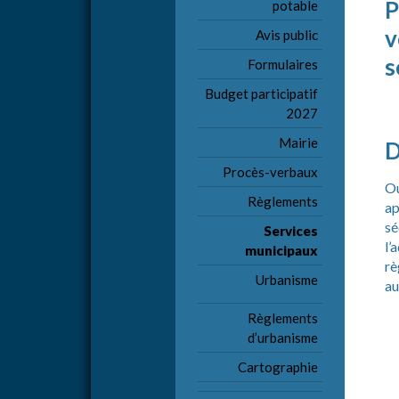
P
potable
v
Avis public
s
Formulaires
Budget participatif
2027
Mairie
D
Procès-verbaux
Ou
Règlements
ap
sé
Services
l’
municipaux
rè
Urbanisme
au
Règlements
d’urbanisme
Cartographie