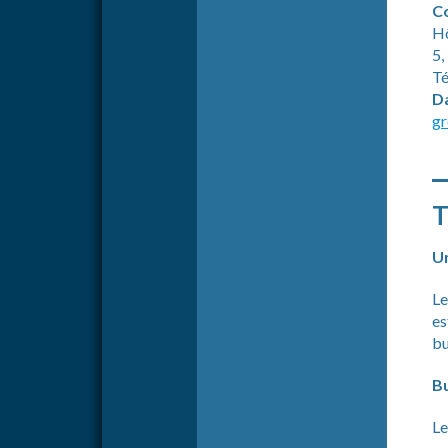
C
Hô
5,
Té
Da
gr
_
T
Un
Le
es
bu
Bu
Le