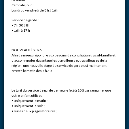
Camp de jour :
Lundi au vendredi de 8 h à 16 h
Service de garde :
• 7 h 30 à 8 h
• 16 h à 17 h
NOUVEAUTÉ 2026
Afin de mieux répondre aux besoins de conciliation travail-famille et
d’accommoder davantage les travailleurs et travailleuses de la
région, une nouvelle plage de service de garde est maintenant
offerte le matin dès 7 h 30.
Le tarif du service de garde demeure fixé à 10 $ par semaine, que
votre enfant utilise :
• uniquement le matin ;
• uniquement le soir ;
• ou les deux plages horaires;