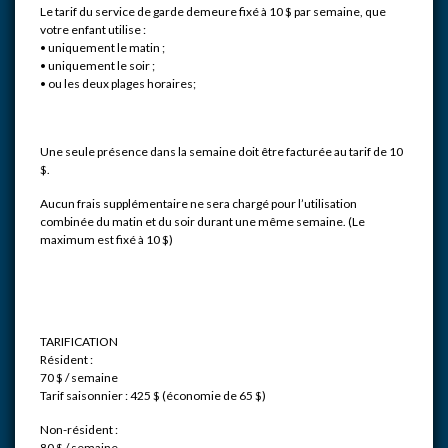
Le tarif du service de garde demeure fixé à 10 $ par semaine, que
votre enfant utilise :
• uniquement le matin ;
• uniquement le soir ;
• ou les deux plages horaires;
Une seule présence dans la semaine doit être facturée au tarif de 10
$.
Aucun frais supplémentaire ne sera chargé pour l’utilisation
combinée du matin et du soir durant une même semaine. (Le
maximum est fixé à 10 $)
TARIFICATION
Résident :
70 $ / semaine
Tarif saisonnier : 425 $ (économie de 65 $)
Non-résident :
80 $ / semaine