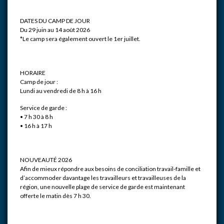
DATES DU CAMP DE JOUR
Du 29 juin au 14 août 2026
*Le camp sera également ouvert le 1er juillet.
HORAIRE
Camp de jour :
Lundi au vendredi de 8 h à 16 h
Service de garde :
• 7 h 30 à 8 h
• 16 h à 17 h
NOUVEAUTÉ 2026
Afin de mieux répondre aux besoins de conciliation travail-famille et
d’accommoder davantage les travailleurs et travailleuses de la
région, une nouvelle plage de service de garde est maintenant
offerte le matin dès 7 h 30.