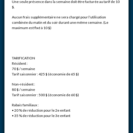
Une seule présence dans la semaine doit être facturée au tarif de 10
$.
Aucun frais supplémentaire ne sera chargé pour l’utilisation
combinée du matin et du soir durant une même semaine. (Le
maximum est fixé à 10 $)
TARIFICATION
Résident :
70 $ / semaine
Tarif saisonnier : 425 $ (économie de 65 $)
Non-résident :
80 $ / semaine
Tarif saisonnier : 500 $ (économie de 60 $)
Rabais familiaux :
• 20 % de réduction pour le 2e enfant
• 35 % de réduction pour le 3e enfant