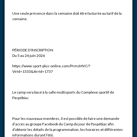
Une seule présence dans la semaine doit être facturée au tarif de la
semaine.
PÉRIODE D’INSCRIPTION
Du 5 au 26 juin 2026
https://www.sport-plus-online.com/PrmsMVC/?
VirId=1533&ArrId=1737
Le camp sera basé à la salle multisports du Complexe sportif de
Paspébiac.
Pour les nouveaux membres, il est possible de faire une demande
d’accès au groupe Facebook du Camp de jour de Paspébiac afin
d’obtenir les détails de la programmation, les horaires et différentes
informations durant l’été.