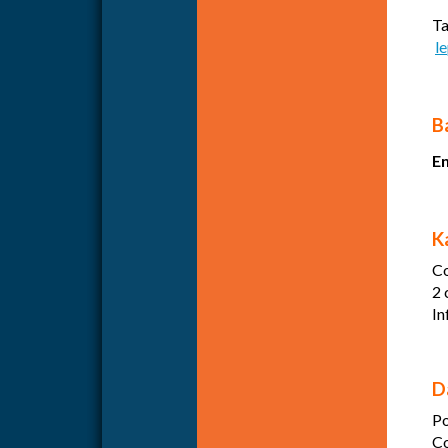
Ta
l
B
E
K
Co
2 
In
D
Po
Co