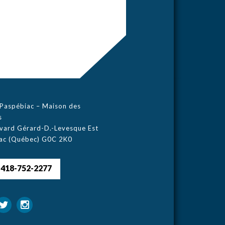
e Paspébiac – Maison des
s
evard Gérard-D.-Levesque Est
ac (Québec) G0C 2K0
418-752-2277