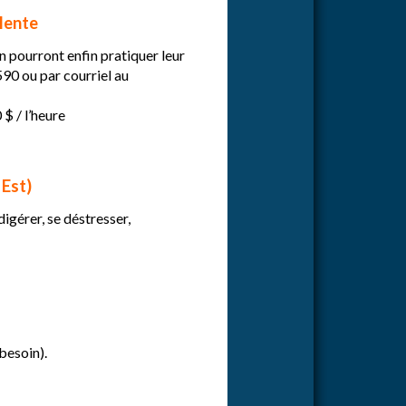
lente
n pourront enfin pratiquer leur
90 ou par courriel au
 $ / l’heure
Est)
igérer, se déstresser,
 besoin).