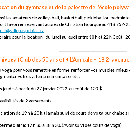
ocation du gymnase et de la palestre de l’école polyva
nsi les amateurs de volley-ball, basketball, pickleball ou badminto
ort favori en réservant auprès de Christian Bourque au 418 752-25
ort@villepaspebiac.ca
raire pour la location : du lundi au jeudi entre 18 h et 22 h Coût : 20
_______________________________________
iniyoga (
Club des 50 ans et + L’Amicale – 18 2
avenue 
e
 yoga pour vous remettre en forme, renforcer vos muscles, mieux d
gmenter votre système immunitaire, etc.
s jeudis à partir du 27 janvier 2022, au coût de 130 $.
ssibilités de 2 versements.
itiation
de 19 h à 20 h. (Jamais suivi de cours de yoga, sur chaise si
termédiaire
: 17 h 30 à 18 h 30. (Avoir suivi des cours de yoga).