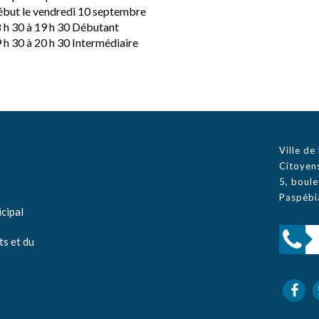
but le vendredi 10 septembre
 h 30 à 19 h 30 Débutant
 h 30 à 20 h 30 Intermédiaire
Ville d
Citoyen
5, boul
Paspébi
cipal
ts et du