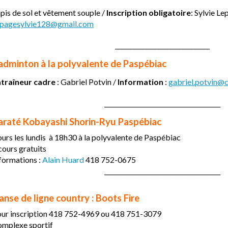
pis de sol et vêtement souple /
Inscription obligatoire
: Sylvie L
epagesylvie128@gmail.com
_______________________________
adminton à la polyvalente de Paspébiac
ntraîneur cadre
:
Gabriel Potvin /
Information
:
gabriel.potvin@c
______________________________________
araté Kobayashi Shorin-Ryu Paspébiac
urs les lundis à 18h30 à la polyvalente de Paspébiac
cours gratuits
formations :
Alain Huard
418 752-0675
______________________________________
anse de ligne country : Boots Fire
ur inscription 418 752-4969 ou 418 751-3079
mplexe sportif