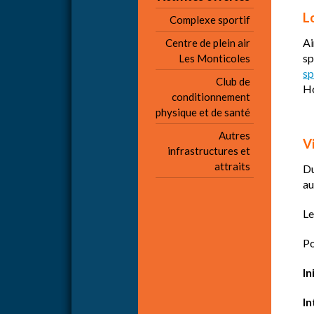
L
Complexe sportif
Ai
Centre de plein air
sp
Les Monticoles
sp
Club de
Ho
conditionnement
physique et de santé
Autres
V
infrastructures et
attraits
Du
au
Le
Po
In
In