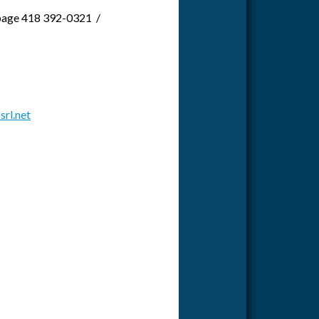
epage 418 392-0321 /
srl.net