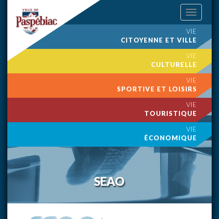
Toggle
navigation
VIE
CITOYENNE ET VILLE
VIE
CULTURELLE
VIE
SPORTIVE ET LOISIRS
VIE
TOURISTIQUE
VIE
ÉCONOMIQUE
SEAO